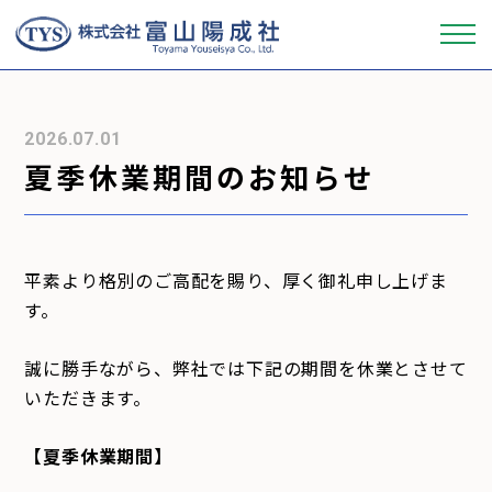
会社概要
2026.07.01
夏季休業期間のお知らせ
事業内容
製品ラインナップ
平素より格別のご高配を賜り、厚く御礼申し上げま
す。
品質管理
誠に勝手ながら、弊社では下記の期間を休業とさせて
採用情報
いただきます。
【
夏季
休業期間】