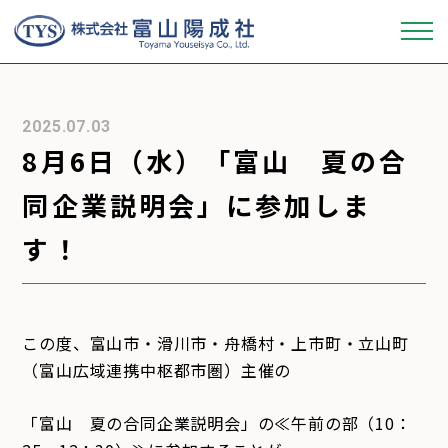
会社概要
2025.07.03
8月6日（水）「富山 夏の合
事業内容
同企業説明会」に参加しま
製品ラインナップ
す！
品質管理
この度、富山市・滑川市・舟橋村・上市町・立山町
採用情報
（富山広域連携中枢都市圏）主催の
「富山 夏の合同企業説明会」の≪午前の部（10：